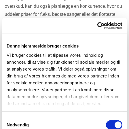
overskud, kan du også planlægge en konkurrence, hvor du
uddeler priser for f.eks. bedste sanger eller det flotteste
kostume.
Denne hjemmeside bruger cookies
Ingen hemmelige talenter kræves: Alle kan synge karaoke
Du kan måske frygte, at dine gæster vil være for generte til
Vi bruger cookies til at tilpasse vores indhold og
annoncer, til at vise dig funktioner til sociale medier og til
at skulle stille sig op for at synge, og det kan derfor være
at analysere vores trafik. Vi deler også oplysninger om
en god idé at sikre at du har et par gæster med til din fest,
din brug af vores hjemmeside med vores partnere inden
som du ved ikke kan vente med at folde sig ud på scenen.
for sociale medier, annonceringspartnere og
Dog vil du garanteret også blive overrasket over hvor
analysepartnere. Vores partnere kan kombinere disse
mange af dine gæster, der gemmer på en skjult sanger eller
data med andre oplysninger, du har givet dem, eller som
sangerinde, som vil komme til live under din karaokefest.
de har indsamlet fra din brug af deres tjenester.
Karaoke er for alle, uanset om man synger pivende falsk
eller er den fødte sangfugl. Nøglen til en succesfuld
Samtykkevalg
Nødvendig
karaokeaften er at skabe en livlig og åben atmosfære. Hvis