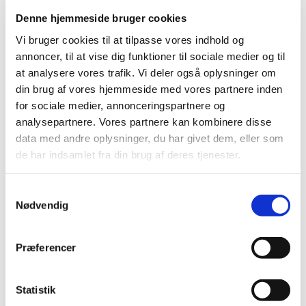
Perfekt til alle fester hvor man gerne vil have lidt ekstra til
Denne hjemmeside bruger cookies
den gode smag
Vi bruger cookies til at tilpasse vores indhold og
Pris: 250,- pr. dag.
annoncer, til at vise dig funktioner til sociale medier og til
at analysere vores trafik. Vi deler også oplysninger om
Vi leverer også overalt på Sjælland, om det er indre
din brug af vores hjemmeside med vores partnere inden
København eller Lolland og Falster så levere vi gerne.
for sociale medier, annonceringspartnere og
analysepartnere. Vores partnere kan kombinere disse
data med andre oplysninger, du har givet dem, eller som
de har indsamlet fra din brug af deres tjenester.
Appelsin Juice presser
Slush Ice maskine
Samtykkevalg
Nødvendig
Drinks til Slush Ice
Præferencer
Fadøl
Jägermeister Tab maskine
Statistik