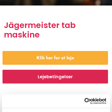
​Jägermeister tab
maskine
Klik her for at leje
Lejebetingelser
Lejnemt.dk`s smarte Jägermeister maskine sikrer iskolde
Jæger shots på minus 18°C.