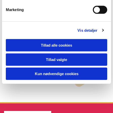
Kaffevogn
Marketing
Kaffemaskine
Milkshake
Vis detaljer
Party cooler
Tillad alle cookies
Saftkøler/mælkekøler
Tillad valgte
Gløgg maskine
Kakao maskine
Kun nødvendige cookies