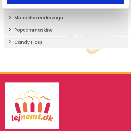
Leje af kæmpegrill
Mandelbrændervogn
Popcornmaskine
Candy Floss