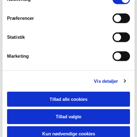
Pølsevogn
Vegansk pølsevogn
Præferencer
Softice maskine
Statistik
Softice vegansk
Helstegt pattegris
Marketing
Snowcone maskine
Vis detaljer
Pandekagevogn
Tillad alle cookies
Paellapande
Tillad valgte
Frozen yoghurt maskine
Isterningmaskine
Kun nødvendige cookies