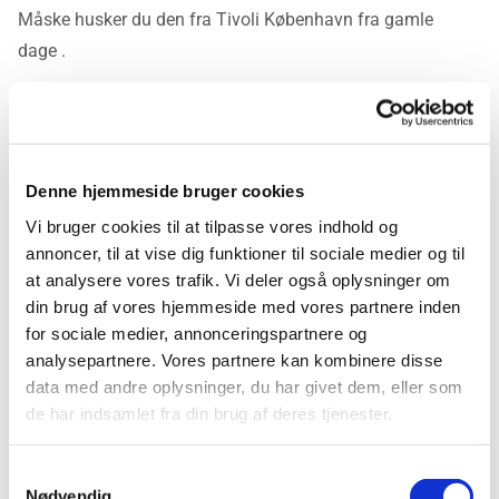
​Måske husker du den fra Tivoli København fra gamle
dage .
​Vores snow cone mashine laver knust is , som man
hælder smag over, så får det, der også kaldes for en
snemand.
Denne hjemmeside bruger cookies
​Vi udlejer vores Snow Cone maskine inkl. 1 stk. isterning
Vi bruger cookies til at tilpasse vores indhold og
maskine.
annoncer, til at vise dig funktioner til sociale medier og til
at analysere vores trafik. Vi deler også oplysninger om
Pris: 500,- pr. dag.
din brug af vores hjemmeside med vores partnere inden
for sociale medier, annonceringspartnere og
Vi leverer overalt på Sjælland, om det er indre København
analysepartnere. Vores partnere kan kombinere disse
eller Lolland og Falster så leverer vi gerne.
data med andre oplysninger, du har givet dem, eller som
de har indsamlet fra din brug af deres tjenester.
Hotdog maskine
Samtykkevalg
Nødvendig